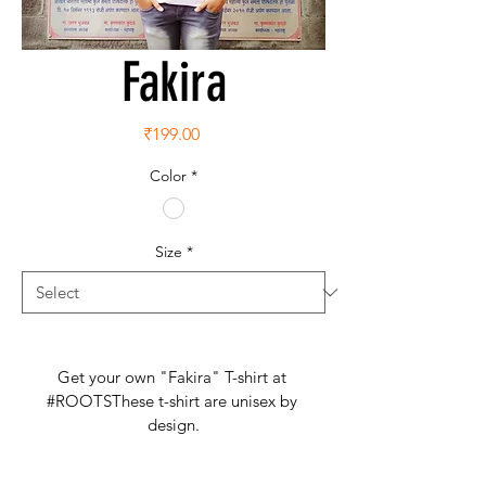
Fakira
Price
₹199.00
Color
*
Size
*
Get your own "Fakira" T-shirt at 
#ROOTS
These t-shirt are unisex by 
design.
#Roots